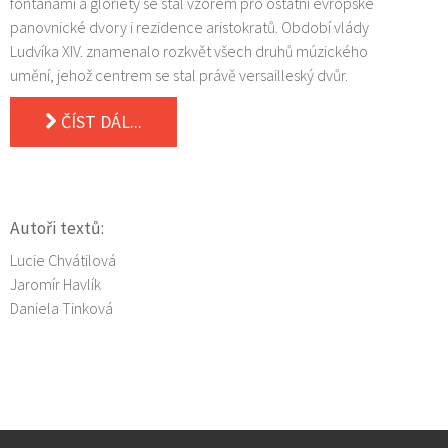
fontánami a gloriety se stal vzorem pro ostatní evropské
panovnické dvory i rezidence aristokratů. Období vlády
Ludvíka XIV. znamenalo rozkvět všech druhů múzického
umění, jehož centrem se stal právě versailleský dvůr.
ČÍST DÁL...
Autoři textů:
Lucie Chvátilová
Jaromír Havlík
Daniela Tinková