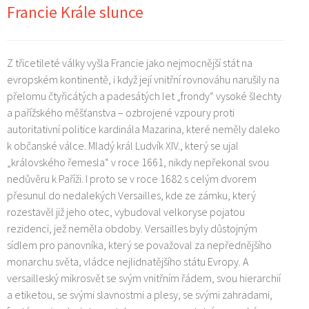
Francie Krále slunce
Z třicetileté války vyšla Francie jako nejmocnější stát na
evropském kontinentě, i když její vnitřní rovnováhu narušily na
přelomu čtyřicátých a padesátých let „frondy“ vysoké šlechty
a pařížského měšťanstva – ozbrojené vzpoury proti
autoritativní politice kardinála Mazarina, které neměly daleko
k občanské válce. Mladý král Ludvík XIV., který se ujal
„královského řemesla“ v roce 1661, nikdy nepřekonal svou
nedůvěru k Paříži. I proto se v roce 1682 s celým dvorem
přesunul do nedalekých Versailles, kde ze zámku, který
rozestavěl již jeho otec, vybudoval velkoryse pojatou
rezidenci, jež neměla obdoby. Versailles byly důstojným
sídlem pro panovníka, který se považoval za nepřednějšího
monarchu světa, vládce nejlidnatějšího státu Evropy. A
versailleský mikrosvět se svým vnitřním řádem, svou hierarchií
a etiketou, se svými slavnostmi a plesy, se svými zahradami,