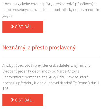
slova liturgického chvalozpěvu, který se zpívá při děkovných
nebo prosebných slavnostech – buď latinsky nebo v národním
jazyce.
ČÍST DÁL...
Neznámý, a přesto proslavený
Aniž by vůbec věděli o existenci skladatele, znají miliony
Evropanů jeden hudební motiv od Marca-Antoina
Charpentiera: pompézní znělku vysílání Eurovize, která
pochází z předehry k jeho duchovní skladbě Te Deum D dur H.
146.
ČÍST DÁL...