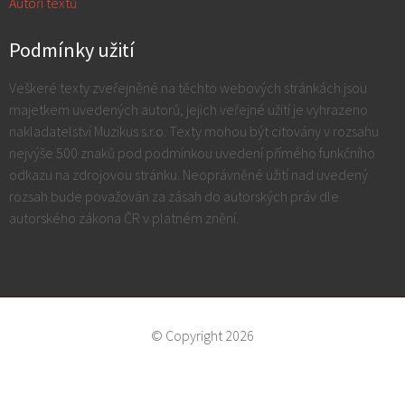
Autoři textů
Podmínky užití
Veškeré texty zveřejněné na těchto webových stránkách jsou
majetkem uvedených autorů, jejich veřejné užití je vyhrazeno
nakladatelství Muzikus s.r.o. Texty mohou být citovány v rozsahu
nejvýše 500 znaků pod podmínkou uvedení přímého funkčního
odkazu na zdrojovou stránku. Neoprávněné užití nad uvedený
rozsah bude považován za zásah do autorských práv dle
autorského zákona ČR v platném znění.
© Copyright 2026