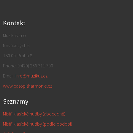
Kontakt
Muzikus s.r.o.
Novákových 6
180 00 Praha 8
Phone:
(+420) 266 311 700
Email:
info@muzikus.cz
www.casopisharmonie.cz
Seznamy
Mistři klasické hudby (abecedně)
Mistři klasické hudby (podle období)