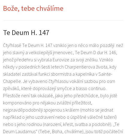
Bože, tebe chválíme
Komplikovaná osobnost
Německo v prvé polovině 19. století
Dvořák (ne)objevený?
Te Deum H. 147
Mezi symfonií a symfonickou básní
Čtyřhlasé Te Deum H. 147 vzniklo jen o něco málo později než
jeho slavný a velkolepější jmenovec, Te Deum D dur H. 146,
jehož předehru si vybrala Eurovize za svoji znělku. Vzniklo
někdy v posledních šesti letech Charpentierova života, kdy
skladatel zastával funkci sbormistra a kapelníka v Sainte-
Chapelle. Je vybaveno čtyřhlasou vokální sazbou pro osm
zpěváků, které doprovázejí smyčce a basso continuo.
Přestože není tak okázalé, jako jeho předchůdce, bylo jistě
komponováno pro nějakou zvláštní příležitost,
nejpravděpodobněji spojenou s králem (mohlo se jednat
například o jeho uzdravení nebo o úspěšné válečné tažení)
nebo s jeho rodinou (narození, křest, svatba a podobně). „Te
Deum Laudamus“ (Tebe, Boha, chválíme), jsou totiž počáteční